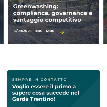
GARDA TRENTINO ACADEMY
g:
La sostenibilità n
governance e
turismo
mpetitivo
06/10/2026
|
09:00 - 13:00
TERMINE D'ISCRIZIONE 01/10/2026
SEMPRE IN CONTATTO
Voglio essere il primo a
sapere cosa succede nel
Garda Trentino!