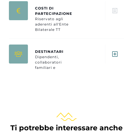
COSTI DI
PARTECIPAZIONE
Riservato agli
aderenti all'Ente
Bilaterale TT
DESTINATARI
Dipendenti,
collaboratori
familiari e
titolari/soci del
settore turistico
(che versano la
relativa quota
contrattuale
EBTT).
Ti potrebbe interessare anche