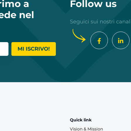
primo a
Follow us
ede nel
Seguici sui nostri canal
MI ISCRIVO!
Quick link
Vision & Mission