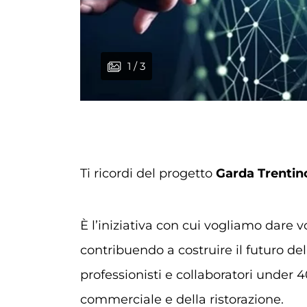
1 / 3
2 / 3
3 / 3
Ti ricordi del progetto
Garda Trenti
È l’iniziativa con cui vogliamo dare
contribuendo a costruire il futuro de
professionisti e collaboratori under 4
commerciale e della ristorazione.