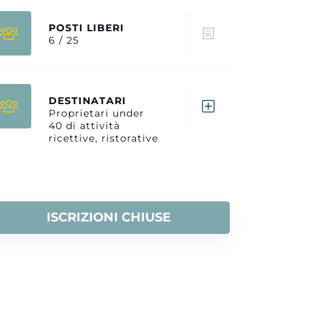
POSTI LIBERI
6 / 25
DESTINATARI
Proprietari under
40 di attività
ricettive, ristorative
e commerciali,
giovani
imprenditori del
Garda
ISCRIZIONI CHIUSE