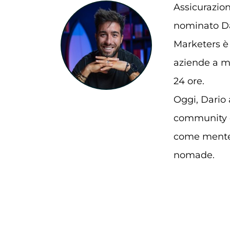
Assicurazion
nominato Dar
Marketers è 
aziende a ma
24 ore.
Oggi, Dario 
community e 
come mente i
nomade.