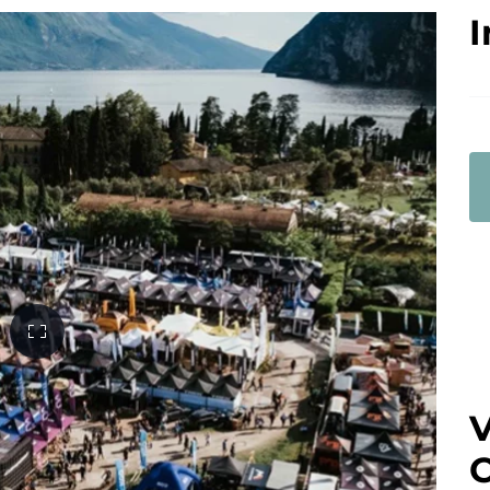
I
V
C