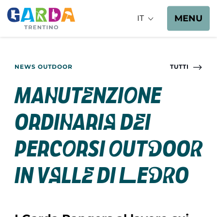
MENU
IT
NEWS OUTDOOR
TUTTI
Manutenzione
ordinaria dei
percorsi outdoor
in Valle di Ledro