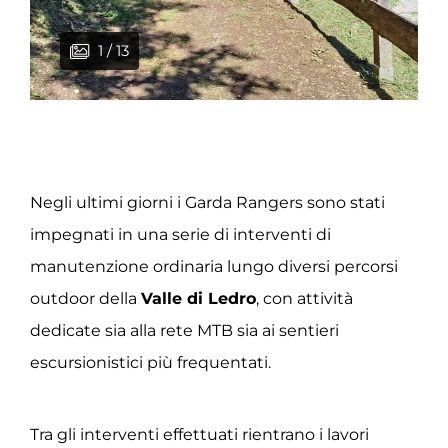
1 / 13
2 / 13
3 / 13
4 / 13
5 / 13
6 / 13
7 / 13
8 / 13
9 / 13
10 / 13
11 / 13
12 / 13
13 / 13
Negli ultimi giorni i Garda Rangers sono stati
impegnati in una serie di interventi di
manutenzione ordinaria lungo diversi percorsi
outdoor della
Valle di Ledro
, con attività
dedicate sia alla rete MTB sia ai sentieri
escursionistici più frequentati.
Tra gli interventi effettuati rientrano i lavori