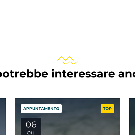
potrebbe interessare a
APPUNTAMENTO
TOP
15
Ott.