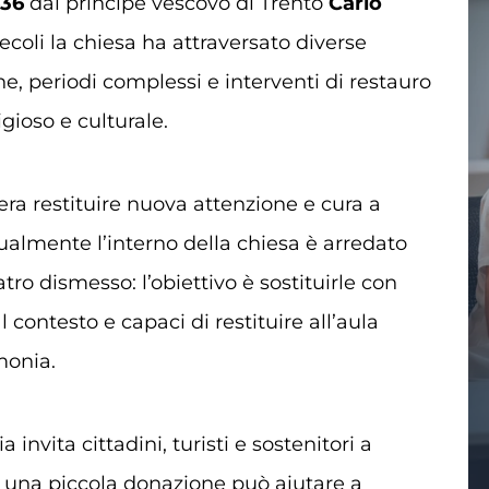
636
dal principe vescovo di Trento
Carlo
secoli la chiesa ha attraversato diverse
ne, periodi complessi e interventi di restauro
gioso e culturale.
ra restituire nuova attenzione e cura a
tualmente l’interno della chiesa è arredato
ro dismesso: l’obiettivo è sostituirle con
al contesto e capaci di restituire all’aula
monia.
a invita cittadini, turisti e sostenitori a
he una piccola donazione può aiutare a