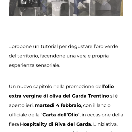
1 / 4
2 / 4
3 / 4
4 / 4
...propone un tutorial per degustare l’oro verde
del territorio, facendone una vera e propria
esperienza sensoriale.
Un nuovo capitolo nella promozione dell’
olio
extra vergine di oliva del Garda Trentino
si è
aperto ieri,
martedì 4 febbraio
, con il lancio
ufficiale della “
Carta dell’Olio
”, in occasione della
fiera
Hospitality di Riva del Garda
. L’iniziativa,