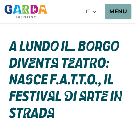
MENU
IT
A Lundo il borgo
diventa teatro:
nasce F.A.T.T.O., il
festival di arte in
strada