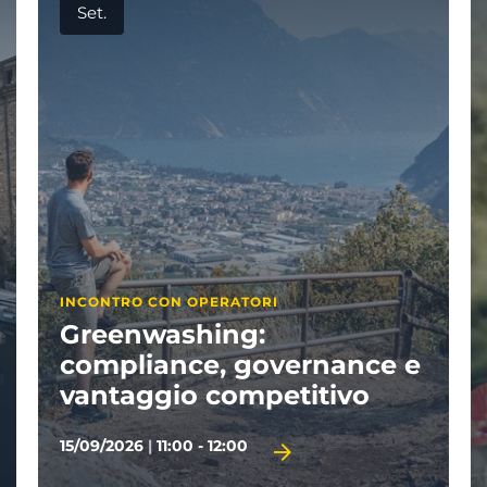
Ott.
GARDA TRENTINO ACADEMY
La sostenibilità nel
nce e
turismo
vo
06/10/2026
|
09:00 - 13:00
TERMINE D'ISCRIZIONE 01/10/2026