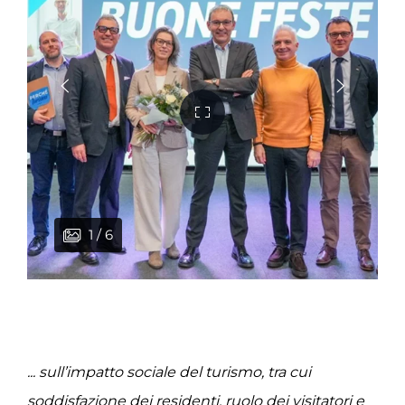
1 / 6
2 / 6
3 / 6
4 / 6
5 / 6
6 / 6
... sull’impatto sociale del turismo, tra cui
soddisfazione dei residenti, ruolo dei visitatori e