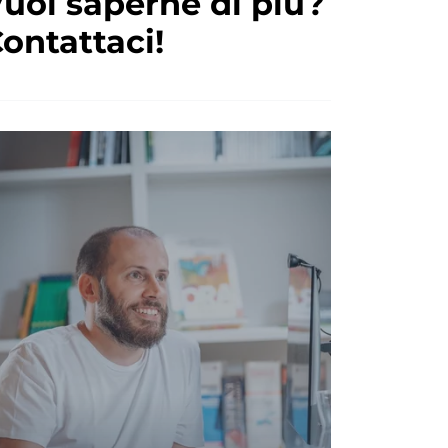
uoi saperne di più?
ontattaci!