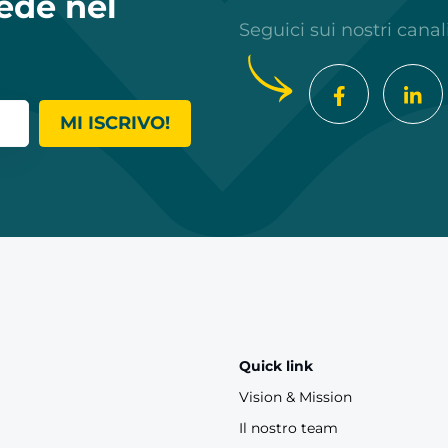
ede nel
Seguici sui nostri canal
MI ISCRIVO!
Quick link
Vision & Mission
Il nostro team