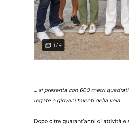
1 / 4
2 / 4
3 / 4
4 / 4
... si presenta con 600 metri quadrat
regate e giovani talenti della vela.
Dopo oltre quarant’anni di attività e 