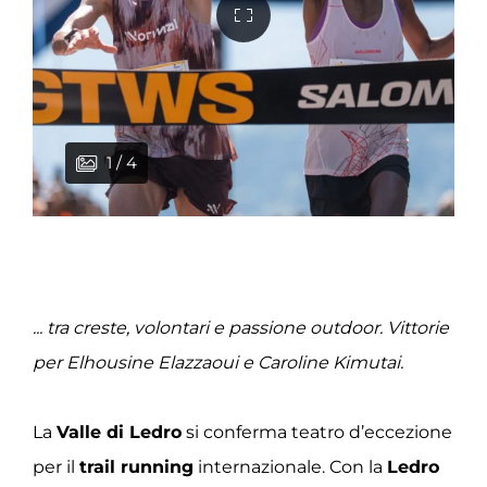
1 / 4
2 / 4
3 / 4
4 / 4
... tra creste, volontari e passione outdoor. Vittorie
per Elhousine Elazzaoui e Caroline Kimutai.
La
Valle di Ledro
si conferma teatro d’eccezione
per il
trail running
internazionale. Con la
Ledro