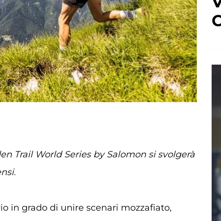
V
C
lden Trail World Series by Salomon si svolgerà
nsi.
rio in grado di unire scenari mozzafiato,