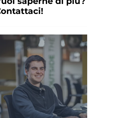
uoi saperne di più?
ontattaci!