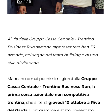
1 / 6
2 / 6
3 / 6
4 / 6
5 / 6
6 / 6
Al via della Gruppo Cassa Centrale - Trentino
Business Run saranno rappresentate ben 56
aziende, nel segno del team building e di uno
stile di vita sano.
Mancano ormai pochissimi giorni alla
Gruppo
Cassa Centrale - Trentino Business Run
, la
prima corsa aziendale non competitiva
trentina
, che si terrà
giovedì 10 ottobre a Riva
del Garda
. Il programma è stato presentato