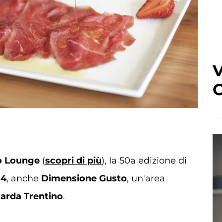
V
C
o Lounge
(
scopri di più
)
, la 50a edizione di
B4
, anche
Dimensione Gusto
, un'area
Garda Trentino
.