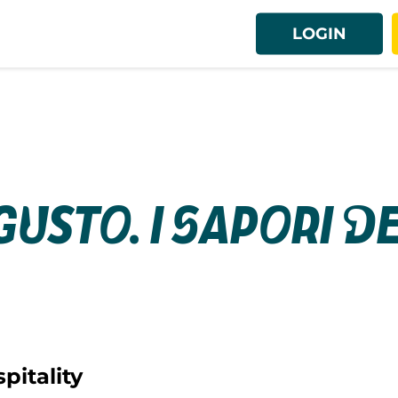
LOGIN
usto. I sapori d
pitality