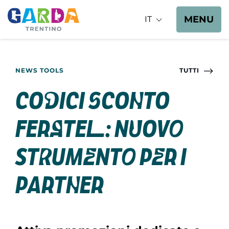
MENU
IT
NEWS TOOLS
TUTTI
Codici sconto
Feratel: nuovo
strumento per i
partner