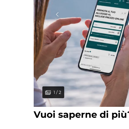
1 / 2
2 / 2
Vuoi saperne di più