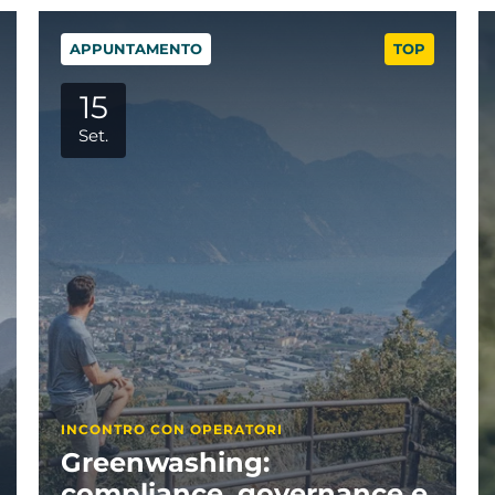
TOP
APPUNTAMENTO
06
Ott.
GARDA TRENTINO ACADEMY
La sostenibilità nel
ance e