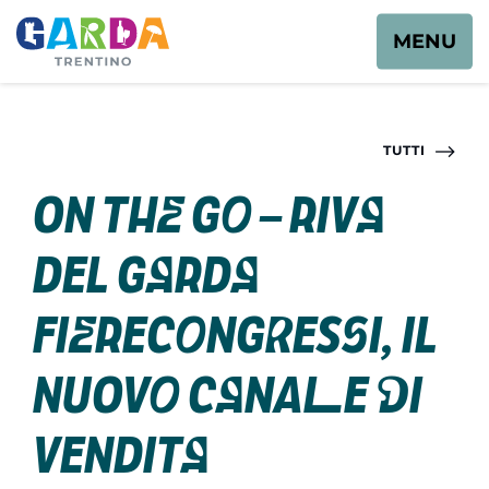
MENU
TUTTI
On the Go – Riva
del Garda
Fierecongressi, il
nuovo canale di
vendita