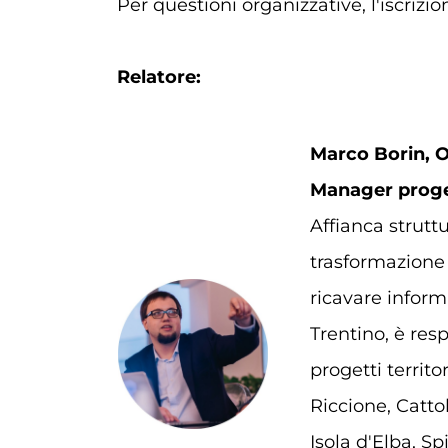
Per questioni organizzative, l'iscrizio
Relatore:
Marco Borin,
O
Manager proge
Affianca strutt
trasformazione 
ricavare informa
Trentino, è res
progetti territ
Riccione, Catto
Isola d'Elba, 