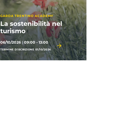
GARDA TRENTINO ACADEMY
Misurare e compensare
gli impatti ambientali
NEWS T
secondo gli standard
Chiu
GSTC
Agn
15/10/2026
|
10:00 - 11:00
SCOPRI 
TERMINE D'ISCRIZIONE 14/10/2026