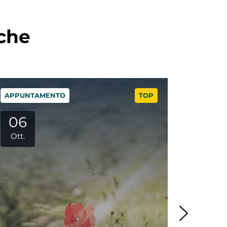
nche
APPUNTAMENTO
TOP
NEWS
15
Ott.