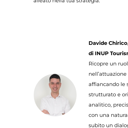
alleato nella tua strategia.
Davide Chirico
di INUP Touris
Ricopre un ruo
nell’attuazione
affiancando le s
strutturato e o
analitico, preci
con una natural
subito un dialo