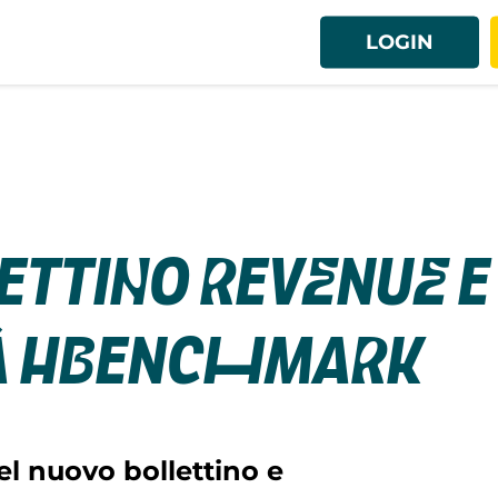
LOGIN
ttino Revenue e
à HBenchmark
el nuovo bollettino e