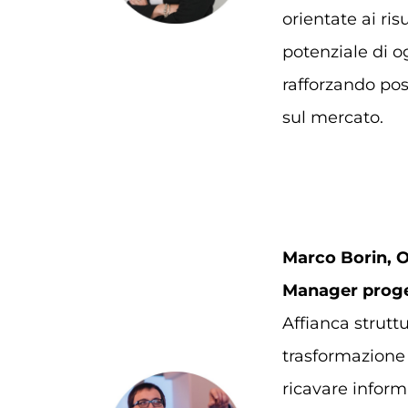
orientate ai risu
potenziale di o
rafforzando po
sul mercato.
Marco Borin,
O
Manager proge
Affianca strutt
trasformazione 
ricavare informa