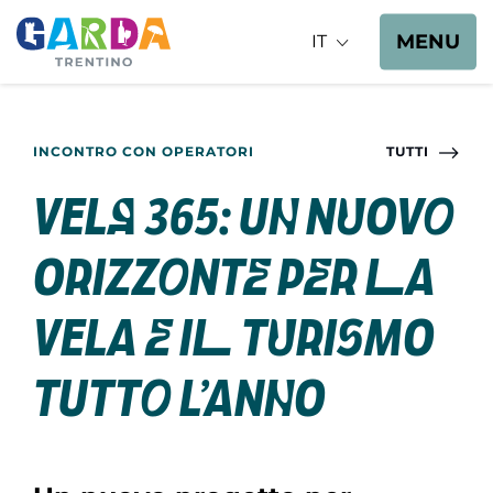
MENU
IT
INCONTRO CON OPERATORI
TUTTI
Vela 365: un nuovo
orizzonte per la
vela e il turismo
tutto l’anno