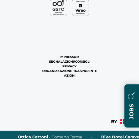
IMPRESSUM
SEGNALAZIONI/CONSIGLI
PRIVACY
ORGANIZZAZIONE TRASPARENTE
AZIONI
JOBS
ca Cattoni
- Comano Terme
Bike Hotel Caravel
- Torbole