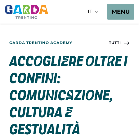
MENU
IT
GARDA TRENTINO ACADEMY
TUTTI
Accogliere oltre i
confini:
comunicazione,
cultura e
gestualità