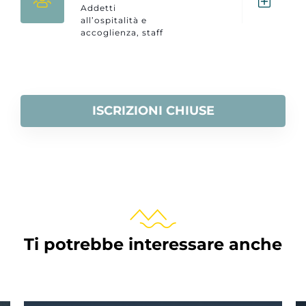
Addetti
all’ospitalità e
accoglienza, staff
front-office,
marketing &
guest service del
territorio Garda
Trentino.
ISCRIZIONI CHIUSE
Ti potrebbe interessare anche