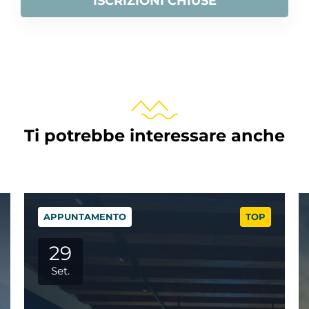
ISCRIZIONI CHIUSE
Ti potrebbe interessare anche
O
TOP
APPUNTAMENTO
06
Ott.