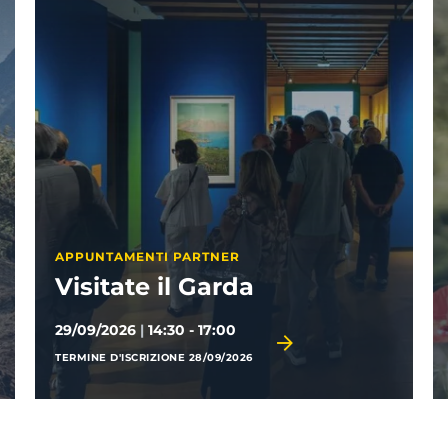
GARDA TRENTINO ACA
La sostenibili
PARTNER
l Garda
turismo
0 - 17:00
06/10/2026
|
09:00 - 13:
E 28/09/2026
TERMINE D'ISCRIZIONE 01/10/