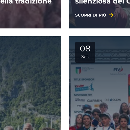
della tradizione
silenziosa del
SCOPRI DI PIÙ
08
Set.