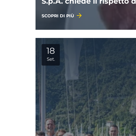
S.p.A. chiede il rispetto 
SCOPRI DI PIÙ
18
Set.